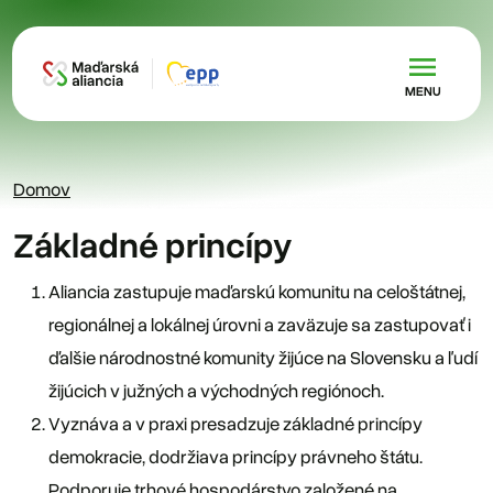
Skočiť na hlavný obsah
MENU
Domov
Základné princípy
Aliancia zastupuje maďarskú komunitu na celoštátnej,
regionálnej a lokálnej úrovni a zaväzuje sa zastupovať i
ďalšie národnostné komunity žijúce na Slovensku a ľudí
žijúcich v južných a východných regiónoch.
Vyznáva a v praxi presadzuje základné princípy
demokracie, dodržiava princípy právneho štátu.
Podporuje trhové hospodárstvo založené na