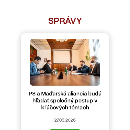
SPRÁVY
PS a Maďarská aliancia budú
hľadať spoločný postup v
kľúčových témach
27.05.2026