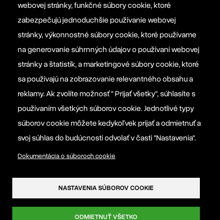
webovej stránky, funkčné súbory cookie, ktoré
Platforma EPP 2012
zabezpečujú jednoduchšie používanie webovej
stránky, výkonnostné súbory cookie, ktoré používame
na generovanie súhrnných údajov o používaní webovej
Manifesto EPP
stránky a štatistík, a marketingové súbory cookie, ktoré
sa používajú na zobrazovanie relevantného obsahu a
Informačná povinnosť prevádzkovateľa
reklamy. Ak zvolíte možnosť " Prijať všetky", súhlasíte s
používaním všetkých súborov cookie. Jednotlivé typy
Nastavenia súborov cookie
súborov cookie môžete kedykoľvek prijať a odmietnuť a
svoj súhlas do budúcnosti odvolať v časti "Nastavenia".
Dokumentácia o súboroch cookie
NASTAVENIA SÚBOROV COOKIE
ODMIETNUŤ VŠETKO