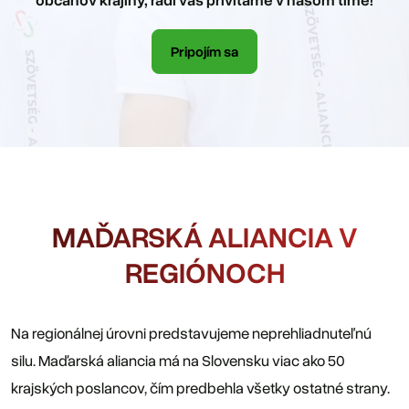
občanov krajiny, radi vás privítame v našom tíme!
Pripojím sa
MAĎARSKÁ ALIANCIA V
REGIÓNOCH
Na regionálnej úrovni predstavujeme neprehliadnuteľnú
silu. Maďarská aliancia má na Slovensku viac ako 50
krajských poslancov, čím predbehla všetky ostatné strany.