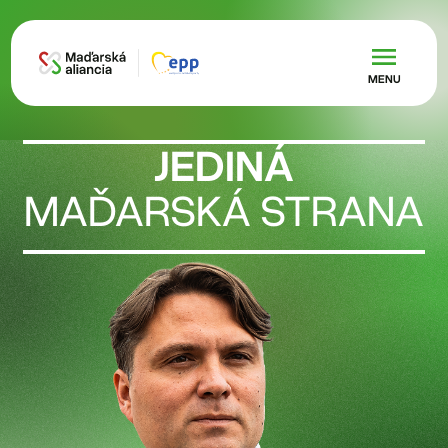
Skočiť na hlavný obsah
MENU
JEDINÁ
MAĎARSKÁ STRANA