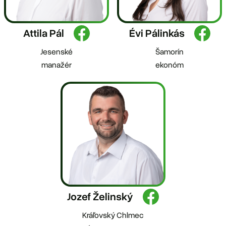
Attila Pál
Évi Pálinkás
Jesenské
Šamorín
manažér
ekonóm
Jozef Želinský
Kráľovský Chlmec