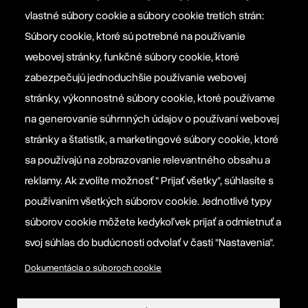
office@szovetseg.sk
vlastné súbory cookie a súbory cookie tretích strán:
Súbory cookie, ktoré sú potrebné na používanie
webovej stránky, funkčné súbory cookie, ktoré
Platforma EPP 2012
zabezpečujú jednoduchšie používanie webovej
stránky, výkonnostné súbory cookie, ktoré používame
na generovanie súhrnných údajov o používaní webovej
Manifesto EPP
stránky a štatistík, a marketingové súbory cookie, ktoré
sa používajú na zobrazovanie relevantného obsahu a
Informačná povinnosť prevádzkovateľa
reklamy. Ak zvolíte možnosť " Prijať všetky", súhlasíte s
používaním všetkých súborov cookie. Jednotlivé typy
Nastavenia súborov cookie
súborov cookie môžete kedykoľvek prijať a odmietnuť a
svoj súhlas do budúcnosti odvolať v časti "Nastavenia".
Dokumentácia o súboroch cookie