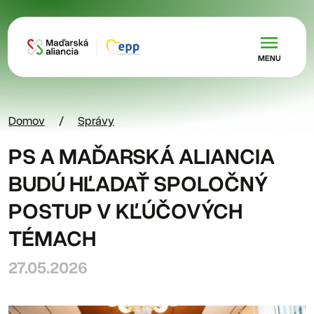
Skočiť na hlavný obsah
MENU
Domov
Správy
PS A MAĎARSKÁ ALIANCIA
BUDÚ HĽADAŤ SPOLOČNÝ
POSTUP V KĽÚČOVÝCH
TÉMACH
27.05.2026