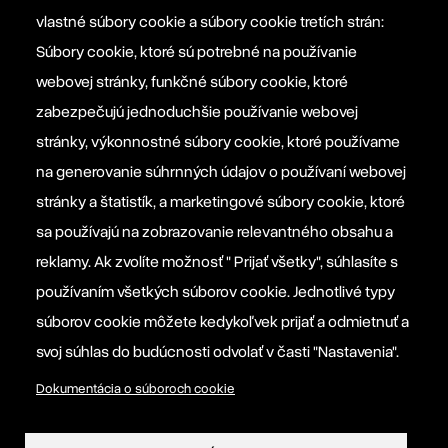
office@szovetseg.sk
vlastné súbory cookie a súbory cookie tretích strán:
Súbory cookie, ktoré sú potrebné na používanie
webovej stránky, funkčné súbory cookie, ktoré
Platforma EPP 2012
zabezpečujú jednoduchšie používanie webovej
stránky, výkonnostné súbory cookie, ktoré používame
na generovanie súhrnných údajov o používaní webovej
Manifesto EPP
stránky a štatistík, a marketingové súbory cookie, ktoré
sa používajú na zobrazovanie relevantného obsahu a
Informačná povinnosť prevádzkovateľa
reklamy. Ak zvolíte možnosť " Prijať všetky", súhlasíte s
používaním všetkých súborov cookie. Jednotlivé typy
Nastavenia súborov cookie
súborov cookie môžete kedykoľvek prijať a odmietnuť a
svoj súhlas do budúcnosti odvolať v časti "Nastavenia".
Dokumentácia o súboroch cookie