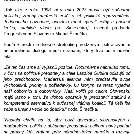
„
Tak ako v roku 1998, aj v roku 2027 musia byť súčasťou 
politickej zmeny maďarskí voliči a ich politická reprezentácia. 
Jednoducho povedané, opozícia musí vyhrať voľby a priniesť 
lepšiu, stabilnú vládu pre Slovensko
,“ uviedol predseda 
Progresívneho Slovenska Michal Šimečka.
Podľa Šimečku je dnešné stretnutie prirodzeným pokračovaním 
neformálneho dialógu medzi stranami, ktorý trvá od minulého 
leta.
„
Za ten čas sme si vyjasnili pozície. Rozumieme napríklad tomu, 
v čom sa politické predstavy a ciele Lászlóa Gubíka odlišujú od 
jeho predchodcov. Maďarská aliancia nám predstavila svoje 
východiská, priority a požiadavky, ku ktorým sa teraz vyjadria 
naši odborníci a odborníčky. Naši voliči po celom Slovensku 
majú jasno v tom, že úlohou opozície je predstaviť stabilnú a 
kompetentnú alternatívu k súčasnej vládnej koalícii. Tá rieši iba 
seba a krajinu vedie do úpadku
,“ dodal Šimečka.
“
Nastala chvíľa na to, aby nová generácia slovenských a 
maďarských politikov občanom predstavila celkom nový pohľad 
na právny štát vrátane práv národnostných menšín a rozvoja 