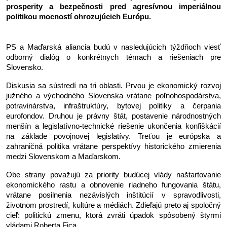
prosperity a bezpečnosti pred agresívnou imperiálnou 
politikou mocností ohrozujúcich Európu.
PS a Maďarská aliancia budú v nasledujúcich týždňoch viesť 
odborný dialóg o konkrétnych témach a riešeniach pre 
Slovensko. 
Diskusia sa sústredí na tri oblasti. Prvou je ekonomický rozvoj 
južného a východného Slovenska vrátane poľnohospodárstva, 
potravinárstva, infraštruktúry, bytovej politiky a čerpania 
eurofondov. Druhou je právny štát, postavenie národnostných 
menšín a legislatívno-technické riešenie ukončenia konfiškácií 
na základe povojnovej legislatívy. Treťou je európska a 
zahraničná politika vrátane perspektívy historického zmierenia 
medzi Slovenskom a Maďarskom.
Obe strany považujú za priority budúcej vlády naštartovanie 
ekonomického rastu a obnovenie riadneho fungovania štátu, 
vrátane posilnenia nezávislých inštitúcií v spravodlivosti, 
životnom prostredí, kultúre a médiách. Zdieľajú preto aj spoločný 
cieľ: politickú zmenu, ktorá zvráti úpadok spôsobený štyrmi 
vládami Roberta Fica.