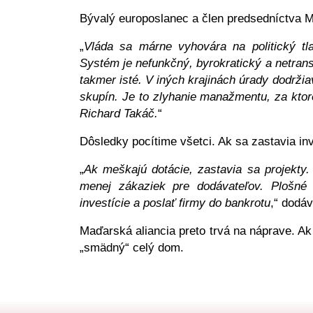
Bývalý europoslanec a člen predsedníctva M
„
Vláda sa márne vyhovára na politický tl
Systém je nefunkčný, byrokratický a netrans
takmer isté. V iných krajinách úrady dodržia
skupín. Je to zlyhanie manažmentu, za ktor
Richard Takáč.
“
Dôsledky pocítime všetci. Ak sa zastavia inv
„
Ak meškajú dotácie, zastavia sa projekty
menej zákaziek pre dodávateľov. Plošné 
investície a poslať firmy do bankrotu
,“ dodá
Maďarská aliancia preto trvá na náprave. Ak 
„smädný“ celý dom.