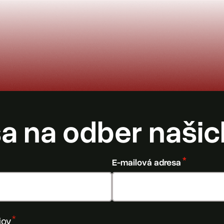
sa na odber našic
E-mailová adresa
jov