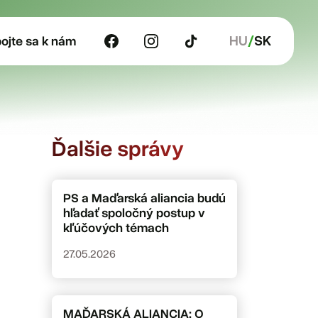
HU
SK
pojte sa k nám
Ďalšie správy
PS a Maďarská aliancia budú
hľadať spoločný postup v
kľúčových témach
27.05.2026
MAĎARSKÁ ALIANCIA: O