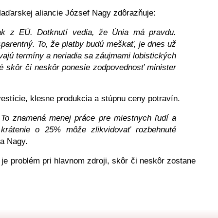
aďarskej aliancie József Nagy zdôrazňuje:
ak z EÚ. Dotknutí vedia, že Únia má pravdu. 
parentný. To, že platby budú meškať, je dnes už 
vajú termíny a neriadia sa záujmami lobistických 
é skôr či neskôr ponesie zodpovednosť minister 
estície, klesne produkcia a stúpnu ceny potravín.
. To znamená menej práce pre miestnych ľudí a 
krátenie o 25% môže zlikvidovať rozbehnuté 
va Nagy.
je problém pri hlavnom zdroji, skôr či neskôr zostane 