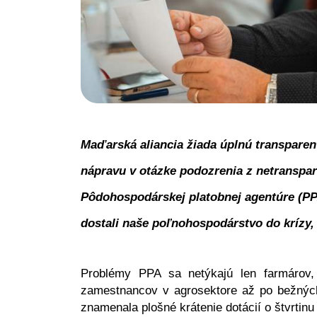
Maďarská aliancia žiada úplnú transparen
nápravu v otázke podozrenia z netranspar
Pôdohospodárskej platobnej agentúre (PPA
dostali naše poľnohospodárstvo do krízy, v
Problémy PPA sa netýkajú len farmárov, 
zamestnancov v agrosektore až po bežných 
znamenala plošné krátenie dotácií o štvrtinu