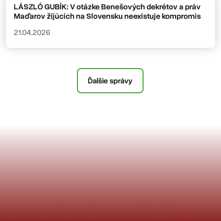
LÁSZLÓ GUBÍK: V otázke Benešových dekrétov a práv
Maďarov žijúcich na Slovensku neexistuje kompromis
21.04.2026
Ďalšie správy