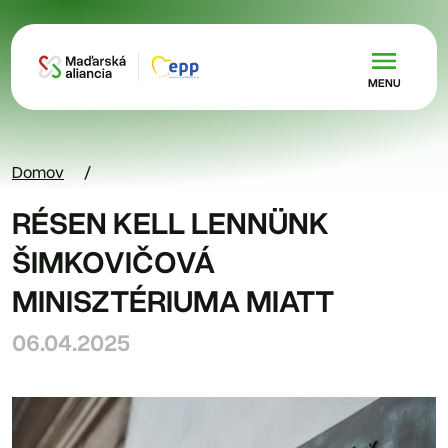
Skočiť na hlavný obsah
MENU
Domov
RÉSEN KELL LENNÜNK
ŠIMKOVIČOVÁ
MINISZTÉRIUMA MIATT
06.04.2025