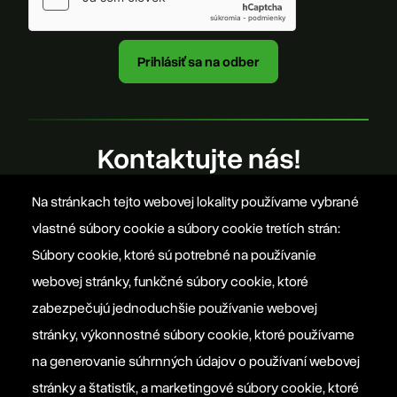
Kontaktujte nás!
Na stránkach tejto webovej lokality používame vybrané
office@szovetseg.sk
vlastné súbory cookie a súbory cookie tretích strán:
Súbory cookie, ktoré sú potrebné na používanie
webovej stránky, funkčné súbory cookie, ktoré
Platforma EPP 2012
zabezpečujú jednoduchšie používanie webovej
stránky, výkonnostné súbory cookie, ktoré používame
na generovanie súhrnných údajov o používaní webovej
Manifesto EPP
stránky a štatistík, a marketingové súbory cookie, ktoré