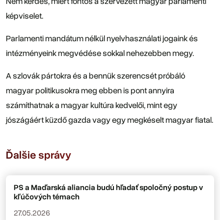
Nem kérdés, miért fontos a szervezett magyar parlamenti
képviselet.
Parlamenti mandátum nélkül nyelvhasználati jogaink és
intézményeink megvédése sokkal nehezebben megy.
A szlovák pártokra és a bennük szerencsét próbáló
magyar politikusokra meg ebben is pont annyira
számíthatnak a magyar kultúra kedvelői, mint egy
jószágáért küzdő gazda vagy egy megkéselt magyar fiatal.
Ďalšie správy
PS a Maďarská aliancia budú hľadať spoločný postup v
kľúčových témach
27.05.2026