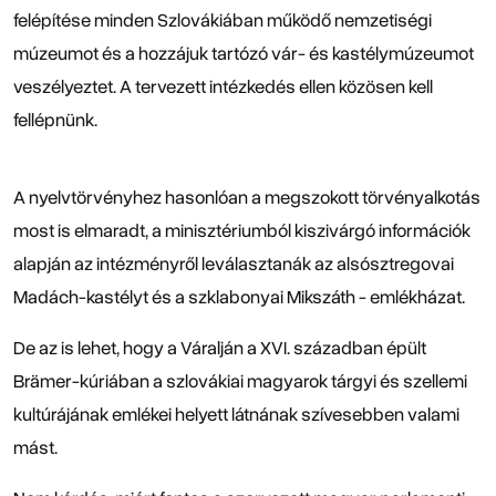
felépítése minden Szlovákiában működő nemzetiségi
múzeumot és a hozzájuk tartózó vár- és kastélymúzeumot
veszélyeztet. A tervezett intézkedés ellen közösen kell
fellépnünk.
A nyelvtörvényhez hasonlóan a megszokott törvényalkotás
most is elmaradt, a minisztériumból kiszivárgó információk
alapján az intézményről leválasztanák az alsósztregovai
Madách-kastélyt és a szklabonyai Mikszáth - emlékházat.
De az is lehet, hogy a Váralján a XVI. században épült
Brämer-kúriában a szlovákiai magyarok tárgyi és szellemi
kultúrájának emlékei helyett látnának szívesebben valami
mást.