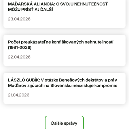
MAĎARSKÁ ALIANCIA: O SVOJU NEHNUTEĽNOSŤ
MÔŽU PRÍSŤ AJ ĎALŠÍ
23.04.2026
Počet preukázateľne konfiškovaných nehnuteľností
(1991-2026)
22.04.2026
LÁSZLÓ GUBÍK: V otázke Benešových dekrétov a práv
Maďarov žijúcich na Slovensku neexistuje kompromis
21.04.2026
Ďalšie správy