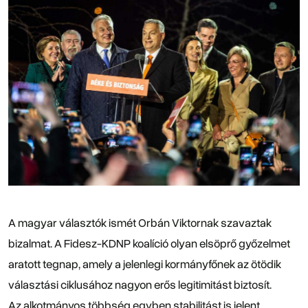
A magyar választók ismét Orbán Viktornak szavaztak
bizalmat. A Fidesz-KDNP koalíció olyan elsöprő győzelmet
aratott tegnap, amely a jelenlegi kormányfőnek az ötödik
választási ciklusához nagyon erős legitimitást biztosít.
Az alkotmányos többség egyben stabilitást is jelent,