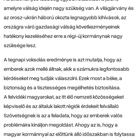
amelyre válság idején nagy szükség van. A világjárvány és
az orosz-ukrán háború okozta legnagyobb kihívások, az
országra váró gazdasági válság következményeinek
hatékony kezeléséhez erre a régi-új kormánynak nagy
szüksége lesz.
A tegnapi voksolás eredménye is azt mutatja, hogy az
emberek azok mellé állnak, akik a számukra legfontosabb
kérdéseket meg tudják válaszolni. Ezek most a béke, a
biztonság és a tisztességes megélhetés biztosítása.
A felvidéki magyarokat, az itt élő nemzeti közösségeket
képviselő és az általuk lakott régiók érdekeit felvállaló
Szövetségnek is az a feladata, hogy az emberek valós
problémáira kínáljon megoldást. Ahogy az is, hogy a
magyar kormánnyal az előttünk álló időszakban is folytassa