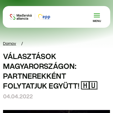
Skočiť na hlavný obsah
MENU
Domov
VÁLASZTÁSOK
MAGYARORSZÁGON:
PARTNEREKKÉNT
FOLYTATJUK EGYÜTT! 🇭🇺
04.04.2022