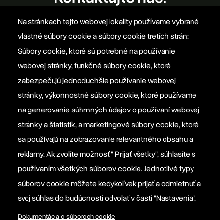
Na stránkach tejto webovej lokality používame vybrané
office@szovetseg.sk
vlastné súbory cookie a súbory cookie tretích strán:
Súbory cookie, ktoré sú potrebné na používanie
webovej stránky, funkčné súbory cookie, ktoré
Platforma EPP 2012
zabezpečujú jednoduchšie používanie webovej
stránky, výkonnostné súbory cookie, ktoré používame
na generovanie súhrnných údajov o používaní webovej
Manifesto EPP
stránky a štatistík, a marketingové súbory cookie, ktoré
sa používajú na zobrazovanie relevantného obsahu a
Informačná povinnosť prevádzkovateľa
reklamy. Ak zvolíte možnosť " Prijať všetky", súhlasíte s
používaním všetkých súborov cookie. Jednotlivé typy
Nastavenia súborov cookie
súborov cookie môžete kedykoľvek prijať a odmietnuť a
svoj súhlas do budúcnosti odvolať v časti "Nastavenia".
Dokumentácia o súboroch cookie