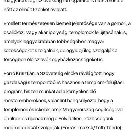
magyarországi szlovákság támogatása is hatszorosára
nőtt az elmúlt tizenkét év alatt.
Emellett természetesen kiemelt jelentősége van a gömöri, a
csallóközi, vagy akár ipolysági templomok felújításának is,
amelyek leggyakrabban többségében magyar
közösségeket szolgálnak, de egyidejűleg szolgálják a
térségben élő szlovák egyházközösségeket is.
Forró Krisztián, a Szövetség elnöke rávilágított, hogy
gazdasági szempontból is hasznos a templom-felújítási
program, hiszen munkát ad a környéken élő
mesterembereknek, valamint hangsúlyozta, hogy a
templomok és iskolák, amik Magyarország segítségével
épülnek és újulnak meg a Felvidéken, közösségünk
megmaradását szolgálják. (Forrás: ma7.sk/Tóth Tünde)