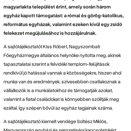
magyarlakta települést érint, amely során három
egyház kapott támogatást: a római és görög-katolikus,
református egyházak, valamint ezeken kívül egy zsidó
felekezet megújulásához is hozzájárulnak.
A sajtótájékoztatót Kiss Róbert, Nagyszombati
Főegyházmegye általános helynöke nyitotta meg, akinek
tapasztalatai szerint a felvidéki templom-felújítások
rendkívül jó hatással vannak a közösségekre, hiszen ahol
munka van és eredmények, szívesebben csatlakoznak a
vállalkozók is a munkálatokhoz és támogatják azokat,
valamint a fiatal családokat is könnyebben szólítják meg
ezáltal. Így szépen bővül az egyház tagjainak száma.
A sajtótájékoztató kiemelt vendége Soltész Miklós,
Magyarország egyházi és nemzetiségi kapcsolatokért