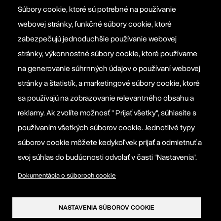
Súbory cookie, ktoré sú potrebné na používanie
webovej stránky, funkčné súbory cookie, ktoré
Platforma EPP 2012
zabezpečujú jednoduchšie používanie webovej
stránky, výkonnostné súbory cookie, ktoré používame
na generovanie súhrnných údajov o používaní webovej
Manifesto EPP
stránky a štatistík, a marketingové súbory cookie, ktoré
sa používajú na zobrazovanie relevantného obsahu a
Informačná povinnosť prevádzkovateľa
reklamy. Ak zvolíte možnosť " Prijať všetky", súhlasíte s
používaním všetkých súborov cookie. Jednotlivé typy
Nastavenia súborov cookie
súborov cookie môžete kedykoľvek prijať a odmietnuť a
svoj súhlas do budúcnosti odvolať v časti "Nastavenia".
Dokumentácia o súboroch cookie
NASTAVENIA SÚBOROV COOKIE