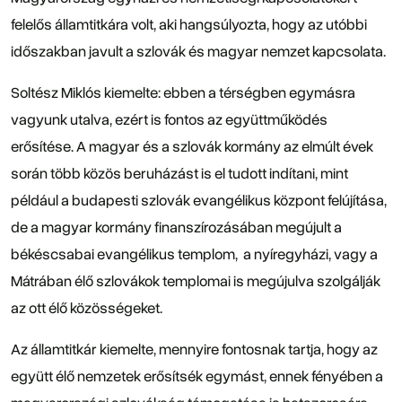
felelős államtitkára volt, aki hangsúlyozta, hogy az utóbbi
időszakban javult a szlovák és magyar nemzet kapcsolata.
Soltész Miklós kiemelte: ebben a térségben egymásra
vagyunk utalva, ezért is fontos az együttműködés
erősítése. A magyar és a szlovák kormány az elmúlt évek
során több közös beruházást is el tudott indítani, mint
például a budapesti szlovák evangélikus központ felújítása,
de a magyar kormány finanszírozásában megújult a
békéscsabai evangélikus templom, a nyíregyházi, vagy a
Mátrában élő szlovákok templomai is megújulva szolgálják
az ott élő közösségeket.
Az államtitkár kiemelte, mennyire fontosnak tartja, hogy az
együtt élő nemzetek erősítsék egymást, ennek fényében a