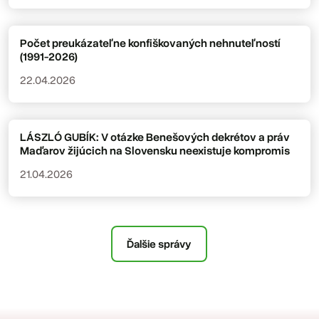
Počet preukázateľne konfiškovaných nehnuteľností
(1991-2026)
22.04.2026
LÁSZLÓ GUBÍK: V otázke Benešových dekrétov a práv
Maďarov žijúcich na Slovensku neexistuje kompromis
21.04.2026
Ďalšie správy