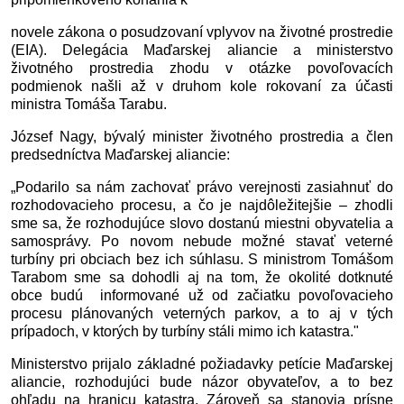
novele zákona o posudzovaní vplyvov na životné prostredie 
(EIA). Delegácia Maďarskej aliancie a ministerstvo 
životného prostredia zhodu v otázke povoľovacích 
podmienok našli až v druhom kole rokovaní za účasti 
ministra Tomáša Tarabu.
József Nagy, bývalý minister životného prostredia a člen 
predsedníctva Maďarskej aliancie:
„Podarilo sa nám zachovať právo verejnosti zasiahnuť do 
rozhodovacieho procesu, a čo je najdôležitejšie – zhodli 
sme sa, že rozhodujúce slovo dostanú miestni obyvatelia a 
samosprávy. Po novom nebude možné stavať veterné 
turbíny pri obciach bez ich súhlasu. S ministrom Tomášom 
Tarabom sme sa dohodli aj na tom, že okolité dotknuté 
obce budú  informované už od začiatku povoľovacieho 
procesu plánovaných veterných parkov, a to aj v tých 
prípadoch, v ktorých by turbíny stáli mimo ich katastra."
Ministerstvo prijalo základné požiadavky petície Maďarskej 
aliancie, rozhodujúci bude názor obyvateľov, a to bez 
ohľadu na hranicu katastra. Zároveň sa stanovia prísne 