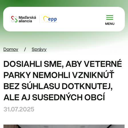
Skočiť na hlavný obsah
MENU
Domov
Správy
DOSIAHLI SME, ABY VETERNÉ
PARKY NEMOHLI VZNIKNÚŤ
BEZ SÚHLASU DOTKNUTEJ,
ALE AJ SUSEDNÝCH OBCÍ
31.07.2025