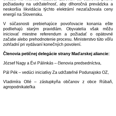
požiadavky na udržateľnosť, aby dlhoročná prevádzka a 
neskoršia likvidácia týchto elektrární nezaťažovala ceny 
energií na Slovensku.
V súčasnosti prebiehajúce povoľovacie konania ešte 
podliehajú starým pravidlám. Obyvatelia však môžu 
iniciovať miestne referendum a požiadať o opätovné 
začatie alebo prehodnotenie procesu. Ministerstvo túto vôľu 
zohľadní pri vydávaní konečných povolení.
Členovia petičnej delegácie strany Maďarskej aliancie:
József Nagy a Évi Pálinkás – členovia predsedníctva,
Pál Pék – vedúci iniciatívy Za udržateľné Podunajsko OZ,
Vladimíra Ollé – zástupkyňa občanov z obce Rúbaň, 
agropodnikateľka