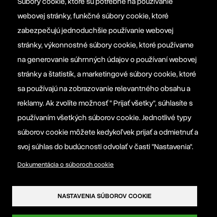
Súbory cookie, ktoré sú potrebné na používanie
webovej stránky, funkčné súbory cookie, ktoré
Platforma EPP 2012
zabezpečujú jednoduchšie používanie webovej
stránky, výkonnostné súbory cookie, ktoré používame
na generovanie súhrnných údajov o používaní webovej
Manifesto EPP
stránky a štatistík, a marketingové súbory cookie, ktoré
sa používajú na zobrazovanie relevantného obsahu a
Informačná povinnosť prevádzkovateľa
reklamy. Ak zvolíte možnosť " Prijať všetky", súhlasíte s
používaním všetkých súborov cookie. Jednotlivé typy
Nastavenia súborov cookie
súborov cookie môžete kedykoľvek prijať a odmietnuť a
svoj súhlas do budúcnosti odvolať v časti "Nastavenia".
Dokumentácia o súboroch cookie
NASTAVENIA SÚBOROV COOKIE