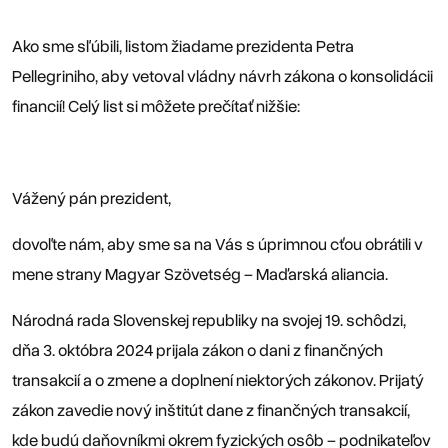
Ako sme sľúbili, listom žiadame prezidenta Petra
Pellegriniho, aby vetoval vládny návrh zákona o konsolidácii
financií! Celý list si môžete prečítať nižšie:
Vážený pán prezident,
dovoľte nám, aby sme sa na Vás s úprimnou cťou obrátili v
mene strany Magyar Szövetség – Maďarská aliancia.
Národná rada Slovenskej republiky na svojej 19. schôdzi,
dňa 3. októbra 2024 prijala zákon o dani z finančných
transakcií a o zmene a doplnení niektorých zákonov. Prijatý
zákon zavedie nový inštitút dane z finančných transakcií,
kde budú daňovníkmi okrem fyzických osôb – podnikateľov