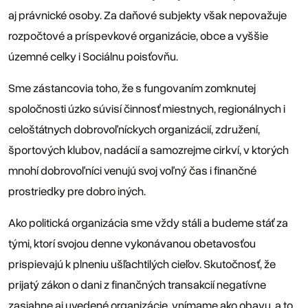
aj právnické osoby. Za daňové subjekty však nepovažuje
rozpočtové a príspevkové organizácie, obce a vyššie
územné celky i Sociálnu poisťovňu.
Sme zástancovia toho, že s fungovaním zomknutej
spoločnosti úzko súvisí činnosť miestnych, regionálnych i
celoštátnych dobrovoľníckych organizácií, združení,
športových klubov, nadácií a samozrejme cirkví, v ktorých
mnohí dobrovoľníci venujú svoj voľný čas i finančné
prostriedky pre dobro iných.
Ako politická organizácia sme vždy stáli a budeme stáť za
tými, ktorí svojou denne vykonávanou obetavosťou
prispievajú k plneniu ušľachtilých cieľov. Skutočnosť, že
prijatý zákon o dani z finančných transakcií negatívne
zasiahne aj uvedené organizácie, vnímame ako obavu, a to