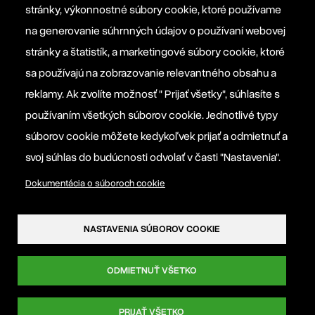
stránky, výkonnostné súbory cookie, ktoré používame
na generovanie súhrnných údajov o používaní webovej
Manifesto EPP
stránky a štatistík, a marketingové súbory cookie, ktoré
sa používajú na zobrazovanie relevantného obsahu a
Informačná povinnosť prevádzkovateľa
reklamy. Ak zvolíte možnosť " Prijať všetky", súhlasíte s
používaním všetkých súborov cookie. Jednotlivé typy
Nastavenia súborov cookie
súborov cookie môžete kedykoľvek prijať a odmietnuť a
svoj súhlas do budúcnosti odvolať v časti "Nastavenia".
Dokumentácia o súboroch cookie
NASTAVENIA SÚBOROV COOKIE
ODMIETNUŤ VŠETKO
PRIJAŤ VŠETKO