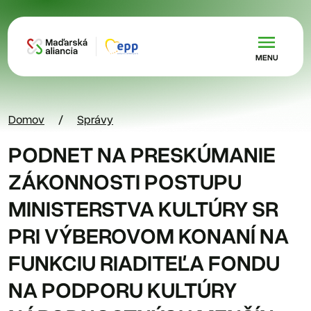
Skočiť na hlavný obsah
MENU
Domov
Správy
PODNET NA PRESKÚMANIE
ZÁKONNOSTI POSTUPU
MINISTERSTVA KULTÚRY SR
PRI VÝBEROVOM KONANÍ NA
FUNKCIU RIADITEĽA FONDU
NA PODPORU KULTÚRY