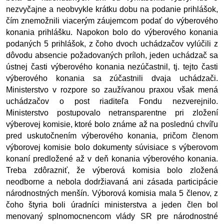
nezvyčajne a neobvykle krátku dobu na podanie prihlášok, 
čím znemožnili viacerým záujemcom podať do výberového 
konania prihlášku. Napokon bolo do výberového konania 
podaných 5 prihlášok, z čoho dvoch uchádzačov vylúčili z 
dôvodu absencie požadovaných príloh, jeden uchádzač sa 
ústnej časti výberového konania nezúčastnil, tj. tejto časti 
výberového konania sa zúčastnili dvaja uchádzači. 
Ministerstvo v rozpore so zaužívanou praxou však mená 
uchádzačov o post riaditeľa Fondu nezverejnilo. 
Ministerstvo postupovalo netransparentne pri zložení 
výberovej komisie, ktoré bolo známe až na poslednú chvíľu 
pred uskutočnením výberového konania, pričom členom 
výborovej komisie bolo dokumenty súvisiace s výberovom 
konaní predložené až v deň konania výberového konania. 
Treba zdôrazniť, že výberová komisia bolo zložená 
neodborne a nebola dodržiavaná ani zásada participácie 
národnostných menšín. Výborová komisia mala 5 členov, z 
čoho štyria boli úradníci ministerstva a jeden člen bol 
menovaný splnomocnencom vlády SR pre národnostné 