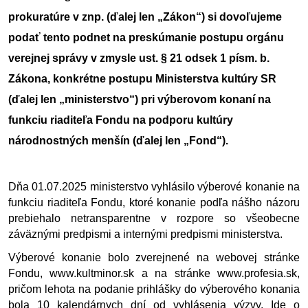
prokuratúre v znp. (ďalej len „Zákon“) si dovoľujeme 
podať tento podnet na preskúmanie postupu orgánu 
verejnej správy v zmysle ust. § 21 odsek 1 písm. b. 
Zákona, konkrétne postupu Ministerstva kultúry SR 
(ďalej len „ministerstvo“) pri výberovom konaní na 
funkciu riaditeľa Fondu na podporu kultúry 
národnostných menšín (ďalej len „Fond“).
Dňa 01.07.2025 ministerstvo vyhlásilo výberové konanie na 
funkciu riaditeľa Fondu, ktoré konanie podľa nášho názoru 
prebiehalo netransparentne v rozpore so všeobecne 
záväznými predpismi a internými predpismi ministerstva. 
Výberové konanie bolo zverejnené na webovej stránke 
Fondu, www.kultminor.sk a na stránke www.profesia.sk, 
pričom lehota na podanie prihlášky do výberového konania 
bola 10 kalendárnych dní od vyhlásenia výzvy. Ide o 