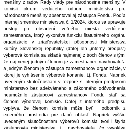
menšiny z radov Rady vlády pre národnostné menšiny. V 
komisii okrem vedúceho odboru ministerstva pre 
národnostné menšiny absentoval aj zástupca Fondu. Podľa 
internej smernice ministerstva č. 1/2024, ktorou sa upravuje 
postup pri obsadení voľného miesta vedúceho 
zamestnanca, ktorý vykonáva funkciu štatutárneho orgánu 
organizácie v zriaďovateľskej pôsobnosti Ministerstva 
kultúry Slovenskej republiky (ďalej len „interný predpis“) 
výberová komisia sa skladá najmenej z troch členov s tým, 
že najmenej jedným členom je zamestnanec navrhovateľa 
a jedným členom je zástupca zamestnancov organizácie, v 
ktorej je vyhlásenie výberové konanie, t.j. Fondu. Napriek 
uvedeným skutočnostiam v rozpore s interným predpisom 
ministerstvo bez adekvátneho a zákonného odôvodnenia 
neumožnilo zástupcovi zamestnancov Fondu stať sa 
členom výberovej komisie. Ďalej z interného predpisu 
vyplýva, že členom komisie môže byť i odborník z 
externého prostredia pre danú oblasť. Napriek vyššie 
uvedeným skutočnostiam výberovú komisia tvorili štyria 
zástupcovia ministerstva, t.j. navrhovateľa, čo vyvoláva 