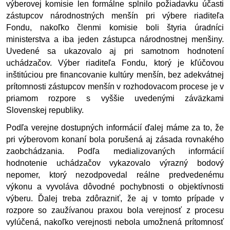
výberovej komisie len formálne splnilo požiadavku účasti 
zástupcov národnostných menšín pri výbere riaditeľa 
Fondu, nakoľko členmi komisie boli štyria úradníci 
ministerstva a iba jeden zástupca národnostnej menšiny. 
Uvedené sa ukazovalo aj pri samotnom hodnotení 
uchádzačov. Výber riaditeľa Fondu, ktorý je kľúčovou 
inštitúciou pre financovanie kultúry menšín, bez adekvátnej 
prítomnosti zástupcov menšín v rozhodovacom procese je v 
priamom rozpore s vyššie uvedenými záväzkami 
Slovenskej republiky. 
Podľa verejne dostupných informácií ďalej máme za to, že 
pri výberovom konaní bola porušená aj zásada rovnakého 
zaobchádzania. Podľa medializovaných informácií 
hodnotenie uchádzačov vykazovalo výrazný bodový 
nepomer, ktorý nezodpovedal reálne predvedenému 
výkonu a vyvoláva dôvodné pochybnosti o objektívnosti 
výberu. Ďalej treba zdôrazniť, že aj v tomto prípade v 
rozpore so zaužívanou praxou bola verejnosť z procesu 
vylúčená, nakoľko verejnosti nebola umožnená prítomnosť 