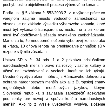
pochybnosti o objektívností procesu výberového konania. 
Podľa ust. § 5 zákona č. 552/2003 Z. z. o výkone práce vo 
verejnom záujme miesto vedúceho zamestnanca sa 
obsadzuje na základe výsledku výberového konania, ktoré 
musí byť vykonané transparentne, nestranne a pri ktorom 
musí byť dodržiavaná zásada rovnakého zaobchádzania. 
Máme za to, že neodborné zloženie výberovej komisie ako 
aj krátka, 10 dňová lehota na predkladanie prihlášok sú v 
rozpore s týmito zásadami. 
Ústava SR v čl. 34 ods. 1 a 2 priznáva príslušníkom 
národnostných menšín právo na rozvoj vlastnej kultúry a 
účasť na rozhodovaní o veciach, ktoré sa ich týkajú. 
Uvedené vyplýva okrem iného aj z Rámcového dohovoru o 
ochrane národnostných menšín ako aj z Európskej charty 
regionálnych alebo menšinových jazykov, ktorým 
Slovenská republika s zaviazala zabezpečiť adekvátne 
podmienky pre rozvoj a správu kultúru národnostných 
menšín. Ako to z vyššie uvedených vyplýva, zloženie 