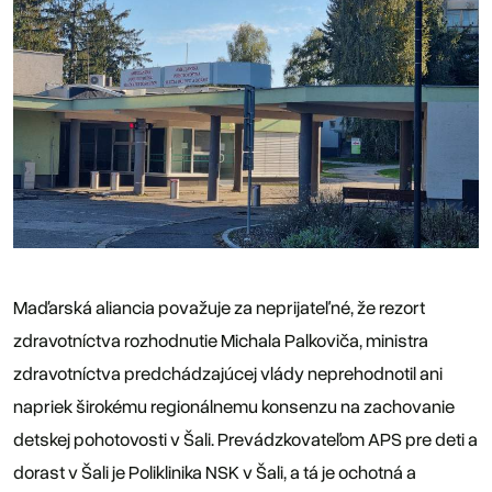
Maďarská aliancia považuje za neprijateľné, že rezort
zdravotníctva rozhodnutie Michala Palkoviča, ministra
zdravotníctva predchádzajúcej vlády neprehodnotil ani
napriek širokému regionálnemu konsenzu na zachovanie
detskej pohotovosti v Šali. Prevádzkovateľom APS pre deti a
dorast v Šali je Poliklinika NSK v Šali, a tá je ochotná a