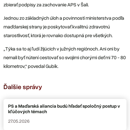
zbierať podpisy za zachovanie APS v Šali.
Jednou zo základných úloh a povinností ministerstva podľa
maďdarskej strany je poskytovať kvalitnú zdravotnú
starostlivosť, ktorá je rovnako dostupná pre všetkých.
„Týka sa to aj ľudí žijúcich v južných regiónoch. Ani oni by
nemali byť nútení cestovať so svojimi chorými deťmi 70 - 80
kilometrov,“ povedal Gubík.
Ďalšie správy
PS a Maďarská aliancia budú hľadať spoločný postup v
kľúčových témach
27.05.2026