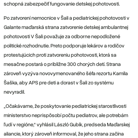
schopná zabezpečiť fungovanie detskej pohotovosti.
Po zatvorení nemocnice v Šali a pediatrickej pohotovosti v
Galante maďarská strana zatvorenie detskej ambulantnej
pohotovosti V Šali považuje za odborne nepodložené
politické rozhodnutie. Preto podporuje lekárov a rodičov
protestujúcich proti zatvoreniu pohotovosti, ktorá sa
mesačne postará o približne 300 chorých detí. Strana
zároveň vyzýva novovymenovaného šéfa rezortu Kamila
Šaška, aby APS pre deti a dorast v Šali zo systému
nevyradil.
„Očakávame, že poskytovanie pediatrickej starostlivosti
ministerstvo neprispôsobí počtu pediatrov, ale potrebám
ľudí v regióne,“ vyhlásil László Gubík, predseda Maďarskej
aliancie, ktorý zároveň informoval, že jeho strana začína