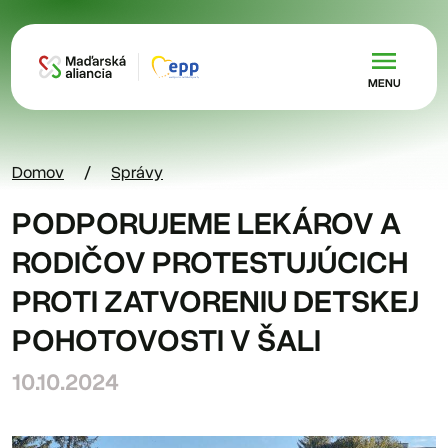
Skočiť na hlavný obsah
MENU
Domov
Správy
PODPORUJEME LEKÁROV A
RODIČOV PROTESTUJÚCICH
PROTI ZATVORENIU DETSKEJ
POHOTOVOSTI V ŠALI
10.10.2024