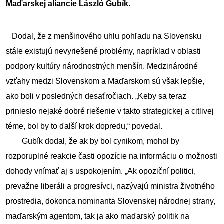
Maďarskej aliancie László Gubík.
Dodal, že z menšinového uhlu pohľadu na Slovensku 
stále existujú nevyriešené problémy, napríklad v oblasti 
podpory kultúry národnostných menšín. Medzinárodné 
vzťahy medzi Slovenskom a Maďarskom sú však lepšie, 
ako boli v posledných desaťročiach. „Keby sa teraz 
prinieslo nejaké dobré riešenie v takto strategickej a citlivej 
téme, bol by to ďalší krok dopredu,“ povedal.
        Gubík dodal, že ak by bol cynikom, mohol by 
rozporuplné reakcie časti opozície na informáciu o možnosti 
dohody vnímať aj s uspokojením. „Ak opoziční politici, 
prevažne liberáli a progresívci, nazývajú ministra životného 
prostredia, dokonca nominanta Slovenskej národnej strany, 
maďarským agentom, tak ja ako maďarský politik na 