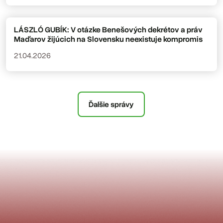
LÁSZLÓ GUBÍK: V otázke Benešových dekrétov a práv
Maďarov žijúcich na Slovensku neexistuje kompromis
21.04.2026
Ďalšie správy