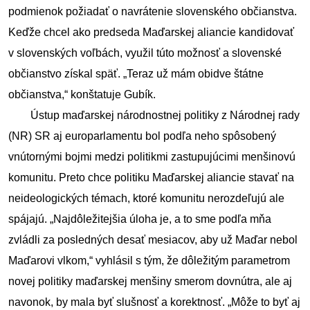
podmienok požiadať o navrátenie slovenského občianstva. 
Keďže chcel ako predseda Maďarskej aliancie kandidovať 
v slovenských voľbách, využil túto možnosť a slovenské 
občianstvo získal späť. „Teraz už mám obidve štátne 
občianstva,“ konštatuje Gubík.
        Ústup maďarskej národnostnej politiky z Národnej rady 
(NR) SR aj europarlamentu bol podľa neho spôsobený 
vnútornými bojmi medzi politikmi zastupujúcimi menšinovú 
komunitu. Preto chce politiku Maďarskej aliancie stavať na 
neideologických témach, ktoré komunitu nerozdeľujú ale 
spájajú. „Najdôležitejšia úloha je, a to sme podľa mňa 
zvládli za posledných desať mesiacov, aby už Maďar nebol 
Maďarovi vlkom,“ vyhlásil s tým, že dôležitým parametrom 
novej politiky maďarskej menšiny smerom dovnútra, ale aj 
navonok, by mala byť slušnosť a korektnosť. „Môže to byť aj 