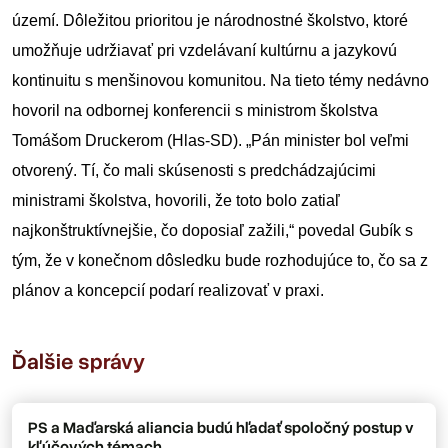
území. Dôležitou prioritou je národnostné školstvo, ktoré 
umožňuje udržiavať pri vzdelávaní kultúrnu a jazykovú 
kontinuitu s menšinovou komunitou. Na tieto témy nedávno 
hovoril na odbornej konferencii s ministrom školstva 
Tomášom Druckerom (Hlas-SD). „Pán minister bol veľmi 
otvorený. Tí, čo mali skúsenosti s predchádzajúcimi 
ministrami školstva, hovorili, že toto bolo zatiaľ 
najkonštruktívnejšie, čo doposiaľ zažili,“ povedal Gubík s 
tým, že v konečnom dôsledku bude rozhodujúce to, čo sa z 
plánov a koncepcií podarí realizovať v praxi.
Ďalšie správy
PS a Maďarská aliancia budú hľadať spoločný postup v
kľúčových témach