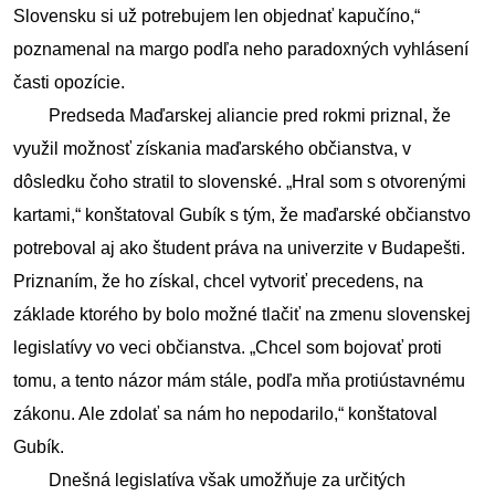
Slovensku si už potrebujem len objednať kapučíno,“ 
poznamenal na margo podľa neho paradoxných vyhlásení 
časti opozície.
        Predseda Maďarskej aliancie pred rokmi priznal, že 
využil možnosť získania maďarského občianstva, v 
dôsledku čoho stratil to slovenské. „Hral som s otvorenými 
kartami,“ konštatoval Gubík s tým, že maďarské občianstvo 
potreboval aj ako študent práva na univerzite v Budapešti. 
Priznaním, že ho získal, chcel vytvoriť precedens, na 
základe ktorého by bolo možné tlačiť na zmenu slovenskej 
legislatívy vo veci občianstva. „Chcel som bojovať proti 
tomu, a tento názor mám stále, podľa mňa protiústavnému 
zákonu. Ale zdolať sa nám ho nepodarilo,“ konštatoval 
Gubík.
        Dnešná legislatíva však umožňuje za určitých 