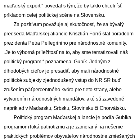
maďarský export,“ povedal s tým, že by takto chceli ísť 
príkladom celej politickej scéne na Slovensku.
        Za pozitívum považuje aj skutočnosť, že sa bývalý 
predseda Maďarskej aliancie Krisztián Forró stal poradcom 
prezidenta Petra Pellegriniho pre národnostné komunity. 
„Je to výborná príležitosť na to, aby sme tematizovali náš 
politický program,“ poznamenal Gubík. Jedným z 
dlhodobých cieľov je presadiť, aby mali národnostné 
politické subjekty zjednodušený vstup do NR SR buď 
zrušením päťpercentného kvóra pre tieto strany, alebo 
vytvorením národnostných mandátov, aké sú zavedené 
napríklad v Maďarsku, Srbsku, Slovinsku či Chorvátsku.
        Politický program Maďarskej aliancie je podľa Gubíka 
programom lokálpatriotizmu a je zameraný na riešenie 
praktických problémov obyvateľov národnostne zmiešaných 