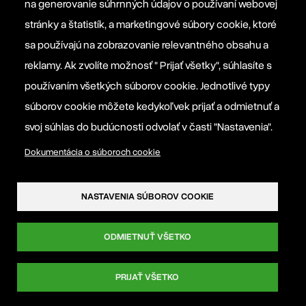
na generovanie súhrnných údajov o používaní webovej
Manifesto EPP
stránky a štatistík, a marketingové súbory cookie, ktoré
sa používajú na zobrazovanie relevantného obsahu a
Informačná povinnosť prevádzkovateľa
reklamy. Ak zvolíte možnosť " Prijať všetky", súhlasíte s
používaním všetkých súborov cookie. Jednotlivé typy
Nastavenia súborov cookie
súborov cookie môžete kedykoľvek prijať a odmietnuť a
svoj súhlas do budúcnosti odvolať v časti "Nastavenia".
Dokumentácia o súboroch cookie
NASTAVENIA SÚBOROV COOKIE
ODMIETNUŤ VŠETKO
PRIJAŤ VŠETKO
© 2026 Magyar Szövetség - Maďarská aliancia