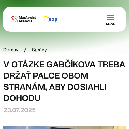
Skočiť na hlavný obsah
MENU
Domov
Správy
V OTÁZKE GABČÍKOVA TREBA
DRŽAŤ PALCE OBOM
STRANÁM, ABY DOSIAHLI
DOHODU
23.07.2025