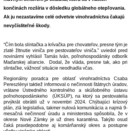
končinách rozšíria v dôsledku globálneho otepľovania. 
Ak ju nezastavíme celé odvetvie vinohradníctva čakajú 
nevyčísliteľné škody.
“Čím bola slintačka a krívačka pre chovateľov, presne tým je 
zlaté žltnutie viniča pre pestovateľov viniča.” uviedol pred 
novinármi vyhlásil Tamás Iván, poľnohospodársky odborík 
Maďarskej aliancie.  Dodal, že vláda, presne tak, ako pri 
slintačke, vážnosť situácie neodhadla včas. 
Regionálny poradca pre oblasť vinohradníctva Csaba 
Pereszlényi taktiež informoval o nečinnosti štátnych úradov, 
vrátane Ústredného kontrolného a skúšobného ústavu 
poľnohospodárskeho  (ÚKSÚP), na ktorý sa pestovatelia 
prvýkrát obrátili už v novembri 2024. Chýbajúci krízový 
plán, zlá legislatíva, takmer nulová komunikácia a najmä 9-
mesačná nečinnosť úradu a ministerstva spôsobila, že v 
okrese Nové Zámky je už dnes karanténa. Takýto osud 
čaká pravdepodobne aj komárňanský okres a postupne 