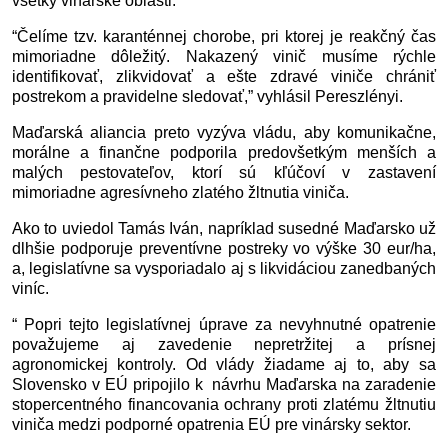
všetky vinárske oblasti.
“Čelíme tzv. karanténnej chorobe, pri ktorej je reakčný čas 
mimoriadne dôležitý. Nakazený vinič musíme rýchle 
identifikovať, zlikvidovať a ešte zdravé viniče chrániť 
postrekom a pravidelne sledovať,” vyhlásil Pereszlényi.
Maďarská aliancia preto vyzýva vládu, aby komunikačne, 
morálne a finančne podporila predovšetkým menších a 
malých pestovateľov, ktorí sú kľúčoví v zastavení 
mimoriadne agresívneho zlatého žltnutia viniča.  
Ako to uviedol Tamás Iván, napríklad susedné Maďarsko už 
dlhšie podporuje preventívne postreky vo výške 30 eur/ha, 
a, legislatívne sa vysporiadalo aj s likvidáciou zanedbaných 
viníc. 
“ Popri tejto legislatívnej úprave za nevyhnutné opatrenie 
považujeme aj zavedenie nepretržitej a prísnej 
agronomickej kontroly. Od vlády žiadame aj to, aby sa 
Slovensko v EÚ pripojilo k  návrhu Maďarska na zaradenie 
stopercentného financovania ochrany proti zlatému žltnutiu 
viniča medzi podporné opatrenia EÚ pre vinársky sektor.