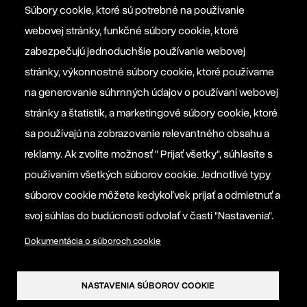
Súbory cookie, ktoré sú potrebné na používanie
webovej stránky, funkčné súbory cookie, ktoré
Platforma EPP 2012
zabezpečujú jednoduchšie používanie webovej
stránky, výkonnostné súbory cookie, ktoré používame
na generovanie súhrnných údajov o používaní webovej
Manifesto EPP
stránky a štatistík, a marketingové súbory cookie, ktoré
sa používajú na zobrazovanie relevantného obsahu a
Informačná povinnosť prevádzkovateľa
reklamy. Ak zvolíte možnosť " Prijať všetky", súhlasíte s
používaním všetkých súborov cookie. Jednotlivé typy
Nastavenia súborov cookie
súborov cookie môžete kedykoľvek prijať a odmietnuť a
svoj súhlas do budúcnosti odvolať v časti "Nastavenia".
Dokumentácia o súboroch cookie
NASTAVENIA SÚBOROV COOKIE