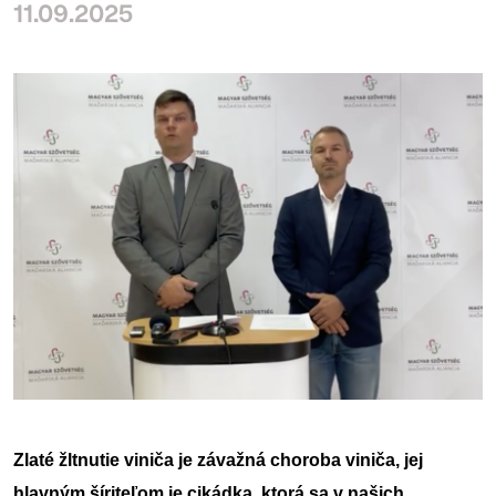
11.09.2025
Zlaté žltnutie viniča je závažná choroba viniča, jej 
hlavným šíriteľom je cikádka, ktorá sa v našich 