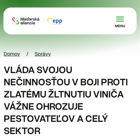
Skočiť na hlavný obsah
MENU
Domov
Správy
VLÁDA SVOJOU
NEČINNOSŤOU V BOJI PROTI
ZLATÉMU ŽLTNUTIU VINIČA
VÁŽNE OHROZUJE
PESTOVATEĽOV A CELÝ
SEKTOR