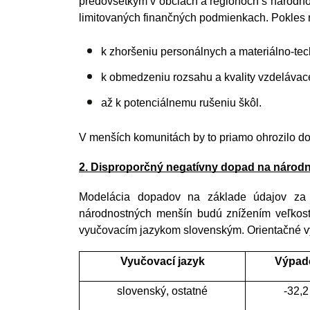
predovšetkým v obciach a regiónoch s národnos
limitovaných finančných podmienkach. Pokles 
k zhoršeniu personálnych a materiálno-te
k obmedzeniu rozsahu a kvality vzdelávac
až k potenciálnemu rušeniu škôl.
V menších komunitách by to priamo ohrozilo dos
2. Disproporčný negatívny dopad na národn
Modelácia dopadov na základe údajov za 
národnostných menšín budú znížením veľkostn
vyučovacím jazykom slovenským. Orientačné v
Vyučovací jazyk
Výpado
slovenský, ostatné
-32,2