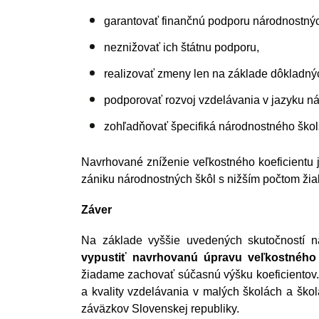
garantovať finančnú podporu národnostnýc
neznižovať ich štátnu podporu,
realizovať zmeny len na základe dôkladnýc
podporovať rozvoj vzdelávania v jazyku n
zohľadňovať špecifiká národnostného škol
Navrhované zníženie veľkostného koeficientu 
zániku národnostných škôl s nižším počtom žia
Záver 
Na základe vyššie uvedených skutočností n
vypustiť navrhovanú úpravu veľkostného 
žiadame zachovať súčasnú výšku koeficientov.
a kvality vzdelávania v malých školách a ško
záväzkov Slovenskej republiky.