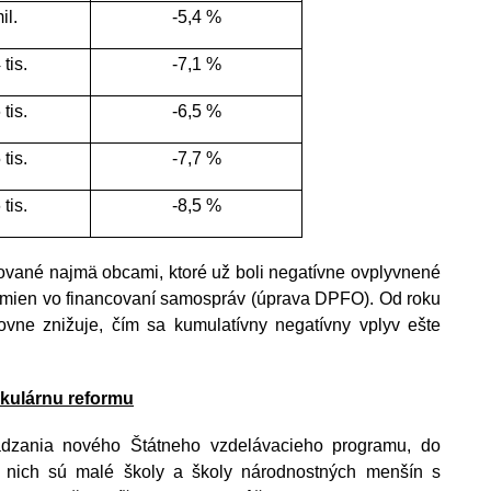
il.
-5,4 %
 tis.
-7,1 %
 tis.
-6,5 %
 tis.
-7,7 %
 tis.
-8,5 %
vané najmä obcami, ktoré už boli negatívne ovplyvnené 
zmien vo financovaní samospráv (úprava DPFO). Od roku 
ne znižuje, čím sa kumulatívny negatívny vplyv ešte 
ikulárnu reformu
dzania nového Štátneho vzdelávacieho programu, do 
z nich sú malé školy a školy národnostných menšín s 