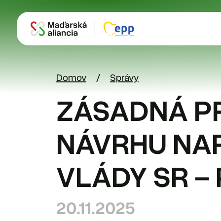
Skočiť na hlavný obsah
Domov
Správy
ZÁSADNÁ P
NÁVRHU NA
VLÁDY SR – 
20.11.2025