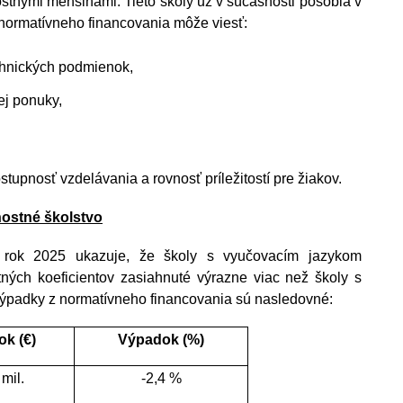
tnými menšinami. Tieto školy už v súčasnosti pôsobia v 
normatívneho financovania môže viesť:
chnických podmienok,
ej ponuky,
tupnosť vzdelávania a rovnosť príležitostí pre žiakov.
ostné školstvo
rok 2025 ukazuje, že školy s vyučovacím jazykom 
ých koeficientov zasiahnuté výrazne viac než školy s 
ýpadky z normatívneho financovania sú nasledovné:
k (€)
Výpadok (%)
 mil.
-2,4 %