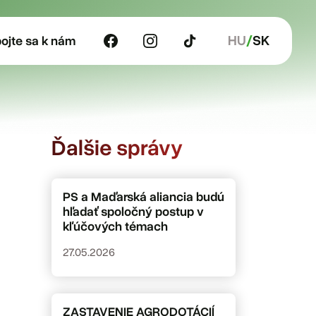
HU
SK
pojte sa k nám
Ďalšie správy
PS a Maďarská aliancia budú
hľadať spoločný postup v
kľúčových témach
27.05.2026
ZASTAVENIE AGRODOTÁCIÍ