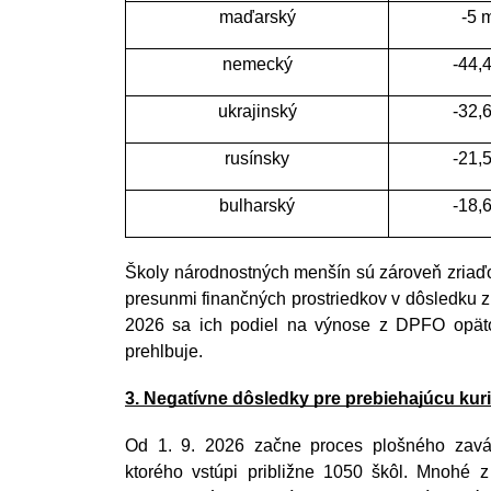
maďarský
-5 m
nemecký
-44,4
ukrajinský
-32,6
rusínsky
-21,5
bulharský
-18,6
Školy národnostných menšín sú zároveň zriaďo
presunmi finančných prostriedkov v dôsledku 
2026 sa ich podiel na výnose z DPFO opätov
prehlbuje.
3. Negatívne dôsledky pre prebiehajúcu kur
Od 1. 9. 2026 začne proces plošného zavá
ktorého vstúpi približne 1050 škôl. Mnohé 