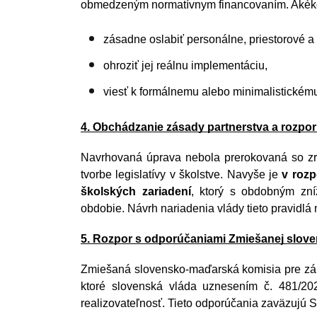
obmedzeným normatívnym financovaním. Akékoľ
zásadne oslabiť personálne, priestorové a
ohroziť jej reálnu implementáciu,
viesť k formálnemu alebo minimalistickém
4. Obchádzanie zásady partnerstva a rozpo
Navrhovaná úprava nebola prerokovaná so zria
tvorbe legislatívy v školstve. Navyše je 
v rozp
školských zariadení
, ktorý s obdobným zní
obdobie. Návrh nariadenia vlády tieto pravidlá
5. Rozpor s odporúčaniami Zmiešanej slov
Zmiešaná slovensko-maďarská komisia pre zálež
ktoré slovenská vláda uznesením č. 481/202
realizovateľnosť. Tieto odporúčania zaväzujú 