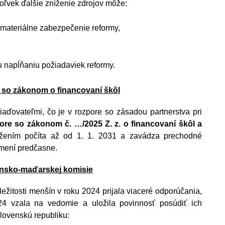
vek ďalšie zníženie zdrojov môže:
 materiálne zabezpečenie reformy,
u napĺňaniu požiadaviek reformy.
r so zákonom o financovaní škôl
ďovateľmi, čo je v rozpore so zásadou partnerstva pri 
ore so zákonom č. …/2025 Z. z. o financovaní škôl a 
žením počíta až od 1. 1. 2031 a zavádza prechodné 
 mení predčasne.
ensko-maďarskej komisie
itosti menšín v roku 2024 prijala viaceré odporúčania, 
4 vzala na vedomie a uložila povinnosť posúdiť ich 
Slovenskú republiku: