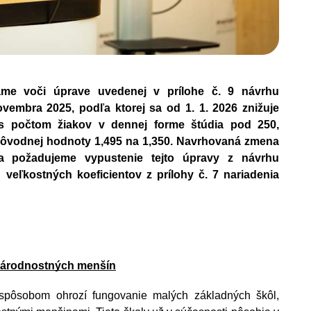
me voči úprave uvedenej v prílohe č. 9 návrhu 
vembra 2025, podľa ktorej sa od 1. 1. 2026 znižuje 
 s počtom žiakov v dennej forme štúdia pod 250, 
 pôvodnej hodnoty 1,495 na 1,350. Navrhovaná zmena 
 požadujeme vypustenie tejto úpravy z návrhu 
 veľkostných koeficientov z prílohy č. 7 nariadenia 
 národnostných menšín
spôsobom ohrozí fungovanie malých základných škôl, 