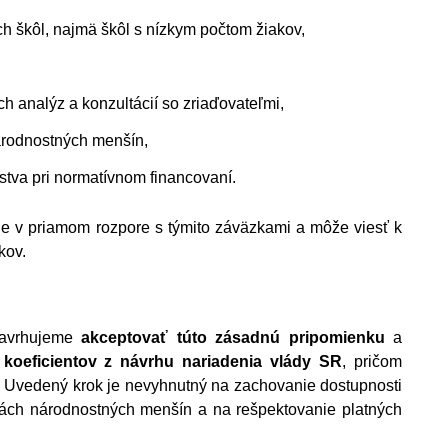
h škôl, najmä škôl s nízkym počtom žiakov,
h analýz a konzultácií so zriaďovateľmi,
árodnostných menšín,
stva pri normatívnom financovaní.
je v priamom rozpore s týmito záväzkami a môže viesť k 
kov.
avrhujeme 
akceptovať túto zásadnú pripomienku
 a 
koeficientov z návrhu nariadenia vlády SR
, pričom 
 Uvedený krok je nevyhnutný na zachovanie dostupnosti 
lách národnostných menšín a na rešpektovanie platných 