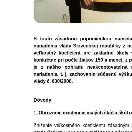
S touto zásadnou pripomienkou namieta
nariadenia vlády Slovenskej republiky z no
veľkostný koeficient pre základné školy
konkrétne pri počte žiakov 150 a menej, z
je z nášho pohľadu neakceptovateľná a
nariadenia, t. j. zachovanie súčasnú výšku
vlády č. 630/2008.
Dôvody
:
1. Ohrozenie existencie malých škôl a škôl
Zníženie veľkostného koeficientu zásadným 